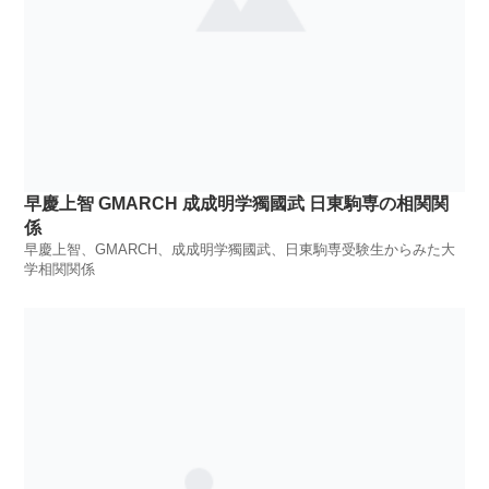
早慶上智 GMARCH 成成明学獨國武 日東駒専の相関関
係
早慶上智、GMARCH、成成明学獨國武、日東駒専受験生からみた大
学相関関係