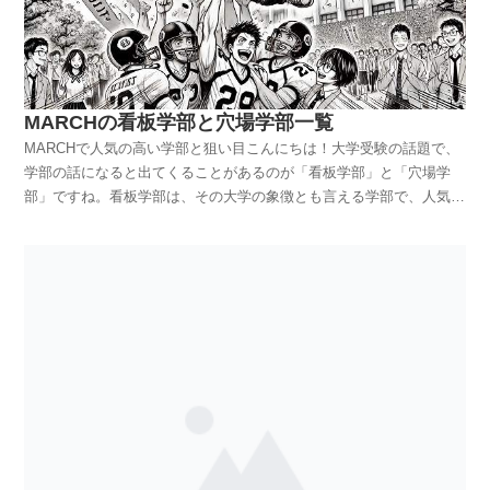
際学部でも同様に、青山学院大学の方が少し高めの数値を出していま
受かりやすい傾向があります。これらの学部は比較的新しく、定員数
方、青山学院大学の法学部は、実務に直結した授業が豊富で、特にビ
の経済学部は、実践的なビジネスの知識やスキルを習得できるカリキ
す。ダブル合格したらどっちを選ぶ？ダブル合格した場合、普通に考
も多いため、競争率が若干低いことが理由です。一方、青山学院大学
ジネス法務や知的財産法に強みがあります。インターンシップの機会
ュラムが魅力です。グローバル経済を見据えた教育プログラムもあ
えるとやはり青学を選ぶところですが、大学の雰囲気や周辺環境の違
では、コミュニティ人間科学部や総合文化政策学部が比較的穴場とさ
が多く、実務経験を積みながら学べる環境が整っています。また、国
り、国際的なキャリアを目指す学生に人気があります。理論的な学び
いから少し考えてみましょう。青山学院大学は「洗練された都会的な
れています。特にコミュニティ人間科学部は、地域社会や福祉に関心
際交流プログラムも充実しており、グローバルな視野で法律を学びた
を重視するなら学習院、実践的なビジネススキルを重視するなら青学
雰囲気」が強み。渋谷に近い青山キャンパスは、ファッションや流行
がある学生におすすめで、実践的な学びができる点が魅力です。ま
い学生にとって魅力的です。ただ、残念ながら司法試験の合格率はど
という判断するのも良いと思いますよ！文学部を比較すると？文学部
MARCHの看板学部と穴場学部一覧
に敏感な学生が集まり、キャンパスライフもおしゃれです。一方、明
た、総合文化政策学部では、文化やメディアに関する広範な知識を学
ちらの大学も高くありません。司法試験を目指すのであれば、同じ
の比較も興味深いポイントです。学習院大学の文学部は、日本文学や
治学院大学は「アットホームで温かい雰囲気」が特徴です。白金キャ
MARCHで人気の高い学部と狙い目こんにちは！大学受験の話題で、
べるため、多様な進路を考えている学生にとって良い選択肢となりま
MARCHでも中央大学か明治大学が良いでしょう。どっちを選ぶか
歴史学などの伝統的な分野に強みがあります。特に古典文学や文化史
ンパスは緑が多く、落ち着いた環境の中で学びたい人には魅力的かも
学部の話になると出てくることがあるのが「看板学部」と「穴場学
す。就職先の傾向最後に、明治大学と青山学院大学の卒業生がどのよ
は、あなたのキャリアビジョン次第です。企業法務や国際法を重視す
に関する研究が盛んで、少人数での深い学びが魅力です。青山学院大
しれませんね。自分がどんな環境で学びたいかを重視する場合、都会
部」ですね。看板学部は、その大学の象徴とも言える学部で、人気や
うな就職先に進んでいるかを見てみましょう。明治大学は、伝統的に
るなら立教大学、実務に直結した学びを求めるなら青山学院大学が良
学の文学部は、英米文学やヨーロッパ文学、比較文化研究など、グロ
の刺激を求めるなら青山学院大学、アットホームな環境を重視するな
偏差値が高いことが多いです。穴場学部は偏差値的にそれほど高くな
法曹界や公務員、そして大手企業への就職が強いです。特に法律や経
いと思いますよ。理工学部（理学部）ならどっちを選ぶ？理工学部や
ーバルな視点での学びが特徴です。言語学や文化人類学の分野でも評
ら明治学院大学が良いかもしれません。文学部を比較すると？文学部
く、狙い目とされる学部です。MARCHの各大学の看板と穴場はどう
済学を学んだ学生は、銀行や証券会社、コンサルティングファームな
理学部に関しては、立教大学と青山学院大学それぞれに特色がありま
価が高く、国際的な感覚を養いたい学生にはおすすめです。両大学と
で比較すると、青山学院大学は幅広い文学分野に強く、特に英米文学
なっているのでしょうか？ちょっと調べてまとめてみました。もっと
どで活躍しています。また、明治大学のOB・OGネットワークは強力
す。立教大学の理学部は、特に物理学や化学に強く、理論と実験をバ
も異なる強みを持っているので、自分の興味や将来のキャリアプラン
が人気です。英語教育にも力を入れており、国際的な視野を広げたい
も、看板や穴場というのは、大学が公式で決めているのではなく、あ
で、就職活動においても頼りになる存在です。一方、青山学院大学の
ランス良く学べるカリキュラムが特徴です。最新の研究設備が整って
に合った選択をすることが大切です。理学部・理工学部はどっちが良
人には向いています。一方、明治学院大学の文学部は社会的な課題に
くまで世間一般的な評価です。あくまで主観的な評価です。人によっ
卒業生は、広告業界やマスコミ業界、そして外資系企業への就職が多
おり、研究活動に力を入れたい学生にとって理想的な環境が整ってい
い？理学部や理工学部について比較すると、青山学院大学に軍配が上
目を向けたカリキュラムが特徴で、心理学や社会学の分野にも力を入
て違う学部を挙げたりします。なのであくまで参考意見という感じで
い傾向にあります。特に国際系の学部を卒業した学生は、グローバル
ます。さらに、卒業生の多くが研究者や技術者として国内外で活躍し
がると思います。学習院大学には理学部がありますが、青山学院大学
れています。より多様な視点で文学や人間社会を学びたい方には、明
とらえてくださいね！明治大学看板学部政治経済学部伝統的に明治大
な視野を持つ企業に人気があります。さらに、青山学院大学はファッ
ています。青山学院大学の理工学部は、立教理学部と比べると、「理
は理工学部を持ち、理系分野においてより幅広い学びが提供されてい
治学院大学が魅力的かもしれませんね。経済学部を比較すると？次に
学の看板学部として知られ、特に政治・経済分野での強みがありま
ションやエンターテイメント業界でも評価が高く、クリエイティブな
工学部」だけに工学系の応用分野に強みがあります。情報工学や機械
ます。特に情報科学や機械工学、電子工学などの分野でのカリキュラ
経済学部を見てみましょう。青山学院大学では理論と実務のバランス
す。企業や官界からの評価も高く、就職先も幅広いのが特徴です。法
職業に就く卒業生も多いです。自分がどのような業界で働きたいかを
工学の分野では、産業界との連携が進んでいて、実際のプロジェクト
ムが充実しており、技術革新をリードする人材育成に力を入れていま
が取れたカリキュラムを提供しています。特に国際経済や金融分野に
学部全国的な知名度が高く、法曹界や行政、政治の分野での進出を目
考え、大学選びの参考にしてください。「明治大学？青山学院大学？
を通じて学ぶ機会が豊富です。IT企業との協力も盛んで、卒業後の就
す。理系分野で幅広い選択肢を求めるなら、青山学院大学がおすすめ
強く、グローバルに活躍したい学生に支持されています。ゼミ活動も
指す学生が多いです。先日まで放送されていた「虎に翼」で寅子が学
どっち？比較」まとめこの記事を参考に、明治大学と青山学院大学、
職にも有利です。エンジニアとしてのキャリアを目指すなら、青山学
です。就職はどっちが良い？就職状況での比較も大事なポイントです
活発で、実践的なスキルを磨ける環境が整っています。明治学院大学
んだ大学は明律大学ですが、これは明治大学がモデルですね。主人公