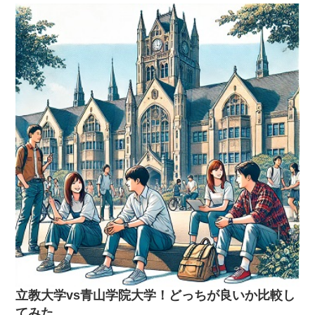
両校の特徴を色々な項目で詳しく比較します。どちらが自分に合って
いるかを判断するための参考にしてくださいね！入試の偏差値、難易
度まずは入試の偏差値について見ていきましょう。明治大学は、
MARCHの中でも特に偏差値が高い場合が多いです。特に法学部や商
学部など人気のある学部は、合格するために高い学力が求められま
す。一方、青山学院大学は、国際系や文学部の偏差値が高く、英語力
が問われる入試傾向が強いです。受かるにはどんな勉強をすれば良
い？それでは、明治大学と青山学院大学に受かるためには、どんな勉
強をすれば良いのでしょうか。明治大学の場合、特に英語と数学の基
礎をしっかり固めることが重要です。問題のレベルは難易度が高め
で、特に英語の長文読解や数学の応用問題には時間をかけて取り組む
必要があります。青山学院大学を目指す場合は、英語力が勝負の鍵で
す。特に英作文やリスニングに力を入れると良いでしょう。また、国
際系学部を志望するなら、世界史や地理の知識も重要です。どちらの
大学も過去問の演習は欠かせませんが、それぞれの大学の出題傾向に
合わせた対策が必須です。模擬試験や予備校の講座を活用し、志望校
の問題形式に慣れることが合格への近道です。おすすめなのはZ会で
す。明大でも青学でも、高校での勉強にプラスして、普段の受験勉強
としてはZ会をしっかりとやっていれば合格はただし妥協することな
立教大学vs青山学院大学！どっちが良いか比較し
く、もれなく何度も反復し、理解を定着されることが重要です。色々
てみた
と手を出す必要はありません。時間的にも費用的にも、教材の質・量