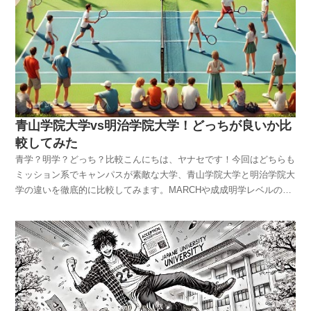
中心部に位置し、学生街の活気を感じることができます。大学全体が
スに関する授業や、海外留学プログラムが充実しており、国際的なビ
較はこちらから⇒学習院大学｜青山学院大学ダブル合格したらどっち
一体感を持っており、学問に対する真剣な姿勢が印象的です。青山学
ジネスキャリアを目指す学生にはぴったりです。また、キャンパスが
を選ぶ？もし学習院大学と青山学院大学の両方に合格した場合、どち
院大学は、都会的で洗練された雰囲気が魅力です。表参道キャンパス
青山にあるため、実際のビジネスの現場に近い場所で学べるのも大き
らを選ぶべきでしょうか？これはかなり個人的な好みによると思いま
は、ファッションやトレンドの中心地にあり、常に新しい刺激が得ら
なメリットです。どっちを選ぶかは、将来のキャリアビジョンによる
すが・・・大学の雰囲気やキャンパスライフが大きなポイントになり
れます。また、青山学院大学の学生は、個性的でクリエイティブな活
でしょう。国内の大手企業や金融機関でのキャリアを目指すなら立教
ます。学習院大学は目白の静かな環境に位置し、落ち着いた雰囲気が
動に積極的に参加しており、自由な校風が学生たちの自主性を育てて
大学、国際的な舞台での活躍を目指すなら青山学院大学が適している
魅力です。一方、青山学院大学は渋谷の近くにあり、都市型のキャン
います。まとめると、明治大学は活気と伝統、青山学院大学は都会的
と思いますよ。文学部を比較すると？立教大学の文学部は、伝統的で
パスでアクティブな学生生活が楽しめます。もし落ち着いた環境で学
で自由な雰囲気が特徴的です。強い学部、有名学部、おすすめ学部ど
深い教養を身につけることができる環境です。特に英文学や史学が強
びたいなら学習院大学、都会の中で刺激的な学生生活を送りたいなら
青山学院大学vs明治学院大学！どっちが良いか比
ちらの大学にも、それぞれ強い学部や有名な学部があります。明治大
く、歴史や文化に興味のある学生にとって理想的な学びの場です。さ
青山学院大学、といった感じでしょうか？また、後で述べますが、入
学では、法学部と商学部が特に強く、全国的に高い評価を受けていま
らに、少人数制の授業が多く、学生一人ひとりが教授と密接にコミュ
較してみた
学する学部の強みを考慮するのも重要です。法学部を比較すると？法
す。法律やビジネスの分野でしっかりとした基礎を学びたい学生には
ニケーションを取ることができるのも魅力です。青山学院大学の文学
学部での比較を見てみましょう。学習院大学の法学部は、伝統的な法
青学？明学？どっち？比較こんにちは、ヤナセです！今回はどちらも
おすすめです。また、情報コミュニケーション学部も注目を集めてお
部は、国際的な視点を重視しており、英米文学やフランス文学といっ
律教育を重視し、少人数制でのきめ細かい指導が特徴です。卒業生に
ミッション系でキャンパスが素敵な大学、青山学院大学と明治学院大
り、メディアやコミュニケーションの専門知識を深めることができま
た外国語系の専攻が充実しています。また、キャンパスの立地を活か
は司法試験や国家公務員試験の合格者も多く、法曹界や官界で活躍し
学の違いを徹底的に比較してみます。MARCHや成成明学レベルの大
す。青山学院大学では、国際政治経済学部や文学部が特に人気です。
して、都内の博物館や美術館と連携した授業もあり、学びを実生活に
ている人も多いです。一方、青山学院大学の法学部は、実務家教員が
学選びは大変ですよね。「どっちの大学が自分に合っているんだろ
英語教育や国際関係に興味がある学生にとっては理想的な学びの場と
活かす機会が豊富です。国際的なキャリアを考えている学生には、非
多く、実践的な法律教育を提供しています。法曹界のみならず、ビジ
う？」そんな疑問を解消できるように、具体的なデータや特徴をもと
言えるでしょう。また、青山学院大学の経済学部も、グローバルな視
常に魅力的な選択肢となるでしょう。深く日本や西洋の歴史を学びた
ネス分野でも活躍する卒業生が多く、幅広いキャリアを築けるのが魅
に、両大学の強みや学部の違いを解説していきます。では早速、一緒
点を持ったビジネスリーダーを育てることで評価されています。まと
いなら立教大学、国際的な視野を広げたいなら青山学院大学が良いの
力です。将来の進路や学びたいスタイルによりますが、どちらも魅力
に見ていきましょう！どっちが格上？偏差値から比較青山学院大学と
めると、明治大学は法学部や商学部、青学は国際政治経済学部や文学
ではないでしょうか？法学部はどっちが良い？次に法学部の比較で
的な選択肢ですね。経済学部を比較すると？経済学部に関しては、両
明治学院大学の偏差値を比較すると、やはりMARCHの青山学院大学
部が評価が高い人気学部です。穴場の学部、受かりやすい学部明治大
す。立教大学の法学部は法律の理論と実務の両方をバランス良く学べ
大学とも強みを持っています。学習院大学の経済学部は、伝統的な経
の方がやや上です。例えば、青山学院大学の文学部の偏差値は60前
学と青山学院大学には、それぞれ比較的受かりやすい穴場の学部も存
る環境が整っています。特に、企業法務や国際法に力を入れており、
済理論と最新の経済学研究をバランス良く学べるカリキュラムが特徴
後、一方で明治学院大学の文学部は55～58程度です。経済学部や国
在します。明治大学では、農学部や国際日本学部が他の学部と比べて
法律を通じてグローバルな視点を持ちたい学生に適しています。一
です。学術的な研究を志す学生に向いています。一方、青山学院大学