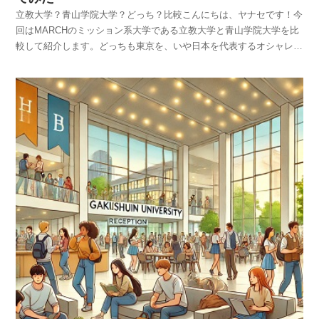
で見るとZ会がコスパ最高ですね。⇒ここが良かった！合格者に聞く
立教大学？青山学院大学？どっち？比較こんにちは、ヤナセです！今
Z会W合格したらどっちを選ぶ？もし明治大学と青山学院大学の両方
回はMARCHのミッション系大学である立教大学と青山学院大学を比
に合格した場合、どちらを選べば良いか迷いますよね。それぞれの大
較して紹介します。どっちも東京を、いや日本を代表するオシャレな
学の特徴を考えると、どちらが自分に合っているかが見えてくるかも
大学と言って良いかもしれません。しかし、違いはどこにあるのでし
しれません。明治大学は、学部やキャンパスの多様性が魅力で、さま
ょうか？その点を掘り下げてみましょう！どっちが格上？偏差値から
ざまな学びの機会が提供されています。特に法学部や政治経済学部
比較まず、立教大学と青山学院大学の偏差値を比較してみましょう。
は、全国的に高い評価を受けています。青山学院大学は、おしゃれで
学部学科や入試日程で偏差値は変動します。今年度の詳細な偏差値を
都会的なキャンパスライフが特徴です。特に国際系や文学部の教育が
比較してみましょう。⇒立教大学｜青山学院大学両校ともにMARCH
充実しており、語学や異文化交流に興味がある学生にとっては非常に
の一角を担う名門ですが、学部や入試方式によって若干の違いがあり
魅力的な選択肢です。キャンパスは渋谷や表参道といった流行の発信
ます。立教大学の経営学部や法学部は偏差値が高めで、特に経営学部
地に近いため、都会的な生活を満喫したい人にはぴったりです。W合
はトップレベルの人気を誇ります。一方、青山学院大学も全体的に高
格した場合、どちらの大学が自分の将来の目標により近いかを考え、
い偏差値を維持しており、特に国際政治経済学部や文学部が有名で
最終的な決断をすることが大切です。世間一般からのイメージ、口コ
す。両校の偏差値の差は大きくないものの、特定の学部によっては立
ミ世間一般から見た明治大学と青山学院大学のイメージや口コミにも
教大学が若干優勢と感じるかもしれませんね。偏差値だけで見ると、
注目してみましょう。明治大学は、伝統と実力を兼ね備えた大学とし
どっちが格上かは一概には言えません。ただ、立教大学は難関学部が
て知られており、特に法学や商学の分野で強い存在感を持っていま
多く、全体的に競争率が高い傾向があります。青山学院大学は、文系
す。堅実で真面目なイメージがあり、就職活動でもしっかりとした基
学部を中心に強みを持っており、特に外国語系や国際関係に興味があ
礎力が評価されることが多いです。青山学院大学は、洗練された都会
る学生には非常に魅力的です。結局、偏差値だけでいうと、どっちを
的なイメージが強く、ファッションやトレンドに敏感な学生が多いと
本命すとする選ぶかは、志望学部や自分の得意科目によると思います
いう口コミがあります。キャンパスの立地も相まって、渋谷や表参道
よ。ダブル合格したらどっちを選ぶ？もしも立教大学と青山学院大学