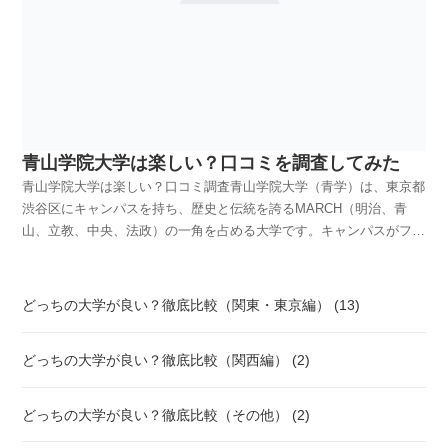
自分にとってどっちの大学が合っているか、じっくりと考えてみてく
院大学が良い選択肢でしょう。理工系でどっちを選ぶかは、あなたの
ね。学習院大学は伝統的な企業や官公庁への就職に強みがあり、特に
の経済学部は、社会貢献や地域経済に焦点を当てた学びが特徴です。
のモデルとなった日本初の女性弁護士三淵嘉子さんは明治大学法学部
ださい。受験は大変ですが、しっかりと準備をして希望の進路に進ん
興味やキャリア目標に合わせて考えるべきです。研究重視なら立教大
エリート志向の学生が多いです。卒業生には一流企業や公務員として
地元経済の活性化や、社会的課題を経済学の視点から考えるカリキュ
の卒業生です！穴場学部情報コミュニケーション学部比較的新しい学
でくださいね。大学の比較に必見の情報！学科・日程ごとの入試難易
学、応用重視なら青山学院大学が向いていると思います。就職はどっ
活躍する人が多く、就職支援も充実しています。一方、青山学院大学
ラムが充実しており、社会的な意義を感じながら学びたい人には魅力
部で、偏差値は他の学部ほど高くないです。しかし、マルチメディア
度、就職実績（企業名も）、キャンパスライフについて詳しい比較は
ちが良い？就職の面で立教大学と青山学院大学の比較はどうでしょ
は企業からの評価が高く、特にIT企業や外資系企業への就職に強みが
的な選択肢となるでしょう。どちらも実践的な学びを提供しています
や情報社会に関わる学びができ、就職先の幅広さが特徴です。青山学
こちらから⇒明治大学｜青山学院大学
う？どちらも非常に高い就職率を誇りますが、進む業界に少し違いが
あります。英語教育や国際感覚を養うプログラムもあり、グローバル
が、青山学院大学は国際的な視点、明治学院大学は地域社会に根ざし
院大学看板学部国際政治経済学部国際的な視野を持つ政治経済分野に
見られます。立教大学の卒業生は、金融業界や大手商社に強く、毎年
なビジネス環境でのキャリアを目指す学生に向いています。どちらも
た視点に強みがあります。法学部はどっちが良い？法学部を比較する
特化し、グローバル人材の育成に力を入れています。国際関係や経済
多くの学生がこれらの分野に就職しています。特に、経済学部や経営
就職には強いですが、志望する業界や企業のタイプによって選ぶと良
と、青山学院大学の法学部は幅広い法律分野を学べる点が特徴です。
政策に強い学生が多く、英語力を活かしたカリキュラムが魅力です。
青山学院大学は楽しい？口コミを調査してみた
学部の学生は金融機関やコンサルティングファームへの就職が目立ち
いでしょう。企業からの評判、評価企業からの評判については、両大
特に国際法や企業法に強く、国際的なキャリアを目指す学生に人気が
文学部特に英米文学科が人気で、英語教育の充実度や文学の伝統が強
青山学院大学は楽しい？口コミ調査青山学院大学（青学）は、東京都
ます。企業からの評判も高く、安定したキャリアを築きたい人には理
学とも高い評価を受けていますが、若干異なる特徴があります。学習
あります。明治学院大学の法学部は、社会正義や人権問題に焦点を当
みです。教育・文化関連の就職に強い学部です。穴場学部社会情報学
渋谷区にキャンパスを持ち、歴史と伝統を誇るMARCH（明治、青
想的です。青山学院大学も高い就職率を誇りますが、特にメディア、
院大学は、古くからの歴史と伝統を持ち、その名門性が企業から高く
てた教育が特徴です。例えば、公共政策や福祉の分野で活躍したいと
部新しい学部であるため偏差値は比較的低めですが、情報技術やデー
山、立教、中央、法政）の一角を占める大学です。キャンパスがファ
広告業界、IT業界への就職に強みがあります。在学中からインターン
評価されています。特に安定志向の企業や公務員を目指す学生に対し
考えている学生には、明治学院大学が適しているでしょう。どちらの
タサイエンスを学べる実践的な内容が含まれています。今後の情報社
ッションやカルチャーの発信地である渋谷に位置するため、学生生活
シップを積極的に行う学生が多く、実務経験を重視する企業からの評
ての評価が高いです。一方、青山学院大学は、積極的に新しいことに
大学も法律に関する深い知識を提供しますが、青山学院大学は国際的
会での活躍が期待される学部です。立教大学看板学部経営学部バイリ
が非常に充実していると評判です。しかし、「青学って本当に楽しい
価も高いです。特に、国際系の学部を卒業した学生は、グローバル企
挑戦する姿勢や、国際的な視野を持つ学生が多いことが評価され、特
な法学、明治学院大学は社会貢献に重きを置いた教育内容になってい
ンガル・ビジネスリーダー・プログラム（BBL）が有名で、経営学を
の？」と疑問に思っている方も多いでしょう。この記事では、青学の
業への就職率が高く、海外でのキャリアを目指す学生には魅力的な選
に新興企業やグローバル企業からの評価が高いです。どちらの大学
ると言えます。国際学部（国際政治経済学部）ならどっちを選ぶ？国
英語で学ぶことができるカリキュラムもあり、特に外資系企業や国際
どっちの大学が良い？徹底比較（関東・東京編） (13)
魅力を詳しく探り、現役青学生の生の声を交えながらその楽しさを紹
択肢となります。就職でどっちが良いかは、あなたが希望する業界や
も、学生の質が高いことから企業からの信頼を得ています。大学の雰
際学部の比較も興味深いですよね。青山学院大学の国際政治経済学部
的なキャリアを志望する学生に人気です。社会学部社会問題や文化に
介します。これを読んで、青学があなたにとって理想の大学かどうか
企業の特性を考慮して選ぶべきです。安定した日本国内の大手企業に
囲気、特徴、魅力大学の雰囲気も大事なポイントです。学習院大学は
は、グローバルな視点で国際問題を解決する能力を養うカリキュラム
対する鋭い分析ができる学問領域で、企業やNPO、マスコミでの進
どっちの大学が良い？徹底比較（関西編） (2)
を判断する助けにしてください。青山学院大学は楽しい？楽しくな
就職したいなら立教大学、メディアやIT、国際的なキャリアを目指す
目白の閑静な住宅街にあり、静かで落ち着いた雰囲気が魅力です。キ
が充実しています。留学プログラムも豊富で、国際的なキャリアを志
出に強い学部です。穴場学部観光学部観光ビジネスに関連する学問を
い？まず、青学が楽しい大学かどうかは、多くの学生が「楽しい！」
なら青山学院大学が良いと思いますよ。企業からの評判、評価企業か
ャンパスも広々としており、ゆったりとした学生生活を送りたい人に
す学生には理想的な環境です。明治学院大学の国際学部も、もちろん
学べる日本でも数少ない学部です。観光産業やホスピタリティ関連の
と答えることでしょう。キャンパスが渋谷という都会にあり、周囲に
らの評判という視点で比較すると、立教大学と青山学院大学にはそれ
おすすめです。一方、青山学院大学は渋谷に近い立地で、都会の中で
国際関係に力を入れていますが、平和学や国際協力といった社会問題
キャリアを目指す学生に注目されて人気の学部です。人気ではあるの
どっちの大学が良い？徹底比較（その他） (2)
はショッピングや食事、エンターテイメントの選択肢が豊富です。放
ぞれ異なる強みがあります。立教大学は、特に金融業界や商社、コン
のダイナミックな学生生活が楽しめます。アクティブなサークル活動
に焦点を当てています。どちらも国際的な視野を持った人材育成に力
ですが、他の看板学部に比べ偏差値は低めです。中央大学看板学部法