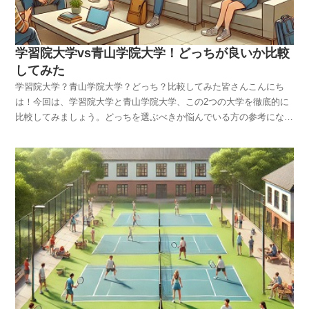
でのアクティブな学生生活が楽しめるのが大きな魅力です。また、青
の両方に合格したら、どっちを選ぶべきか迷うところですよね。まず
山学院大学の学生は国際性やコミュニケーション能力が高いと評され
は、自分の将来のビジョンを考えることが重要です。例えば、立教大
ることが多いです。特に語学や異文化に興味がある人にとっては理想
学は就職に強いという評判があり、特に金融業界や商社へのパイプが
学習院大学vs青山学院大学！どっちが良いか比較
的な環境と言えるでしょう。まとめると、堅実で真面目なイメージが
太いことで知られています。一方、青山学院大学は国際的なフィール
明治大学、都会的で国際的なイメージが青山学院大学です。企業から
してみた
ドでの活躍を目指す学生に適しています。キャンパスの立地も大きな
の評判、評価就職を考えた時、企業からの評判や評価も気になるポイ
ポイントで、立教大学の池袋キャンパスは都心に位置し、利便性が抜
学習院大学？青山学院大学？どっち？比較してみた皆さんこんにち
ントですよね？明治大学は、企業からの信頼が厚く、特に法学部や商
群です。青山学院大学の青山キャンパスはおしゃれで、学生生活を充
は！今回は、学習院大学と青山学院大学、この2つの大学を徹底的に
学部の卒業生は法律やビジネスの分野で高い評価を受けています。実
実させる環境が整っていますまた、両校の学生生活や雰囲気にも違い
比較してみましょう。どっちを選ぶべきか悩んでいる方の参考になる
際、多くの大企業で明治大学出身者が活躍しており、そのネットワー
があります。立教大学は伝統的で落ち着いた雰囲気があり、青山学院
ように、各ポイントについて詳しく解説していきます！どっちが格
クの強さも魅力です。一方、青山学院大学は、特に広告業界やマスコ
大学は開放的でアクティブな印象です。どっちのキャンパスライフが
上？偏差値から判断学習院大学と青山学院大学、どっちが格上かを偏
ミ業界での評価が高く、クリエイティブな仕事を目指す学生にとって
自分に合うかを考えてみてください。個人的には、立教大学は安定し
差値で見てみましょう。学習院大学は、伝統的な学問を重視する姿勢
有利な選択肢です。英語力が高い学生が多いことから、外資系企業や
たキャリアを求める人に、青山学院大学は自由な発想で国際的に活躍
から、文系学部での偏差値が高めです。特に文学部や法学部は偏差値
国際的な仕事でも活躍の場が広がっています。また、青山学院大学
したい人に向いているように思います。経営学部を比較すると？経営
が高く、難関として知られています。一方、青山学院大学は幅広い学
は、企業の中でも「おしゃれでセンスがある」といったポジティブな
学部で比較する場合、立教大学と青山学院大学にはそれぞれ独自の魅
問分野を提供しており、文系・理系問わず多様な学部があります。特
イメージを持たれており、洗練された人材を求める企業に好印象を与
力があります。立教大学の経営学部は、伝統的に金融・商社系への就
に経済学部や国際政治経済学部などが人気で、こちらも偏差値は高め
えています。どちらの大学も、それぞれの強みを活かした分野での就
職に強く、ビジネスリーダーを目指す学生にとって魅力的な環境で
です。偏差値だけで見ると、学習院大学は一部の学部で青山学院大学
職に強みがあるため、自分の将来のキャリアを見据えて選ぶことが重
す。カリキュラムも実践的で、経営戦略やマーケティングの実務に直
を上回ることがあります。ですが、総合的には大きな差はありませ
要です。大学の雰囲気、特徴、魅力明治大学と青山学院大学の雰囲気
結する内容が充実しています。ゼミ活動も活発で、現役の企業人を講
ん。どちらも難関私立大学であり、受験に向けてしっかりとした準備
や特徴、そして魅力について見てみましょう。明治大学は、伝統と活
師に迎える授業も多いのが特徴です。青山学院大学の経営学部は、国
が求められますね。大学の比較に必見の情報！学科・日程ごとの入試
気に満ちたキャンパスが特徴です。特に駿河台キャンパスは、東京の
際的な視点を取り入れたカリキュラムが特徴です。グローバルビジネ
難易度、就職実績（企業名も）、キャンパスライフについて詳しい比